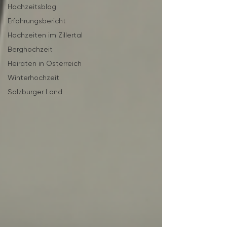
Hochzeitsblog
Erfahrungsbericht
Hochzeiten im Zillertal
Berghochzeit
Heiraten in Österreich
Winterhochzeit
Salzburger Land